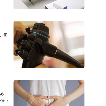
り、画
ため、
に強い