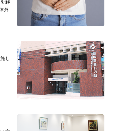
感を解
体外
実施し