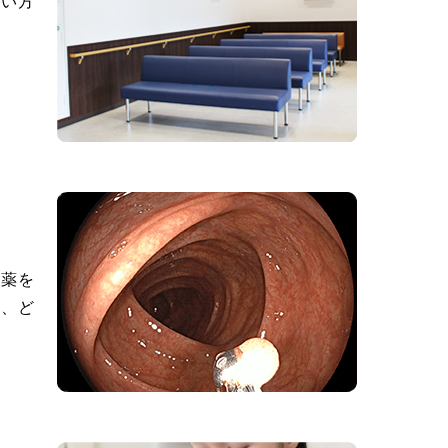
しい方
栓薬を
ら、ど