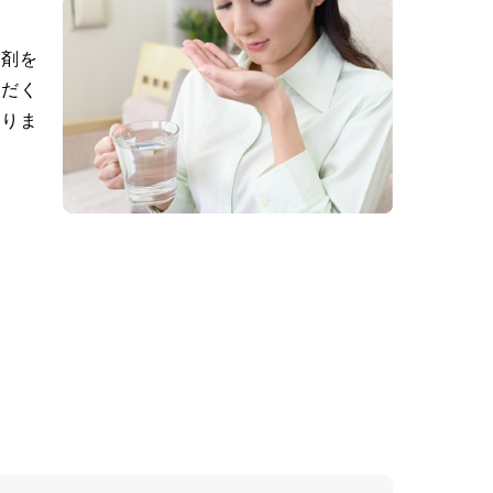
下剤を
ただく
ありま