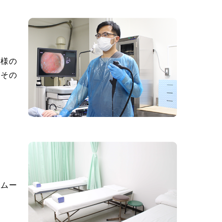
者様の
、その
スムー